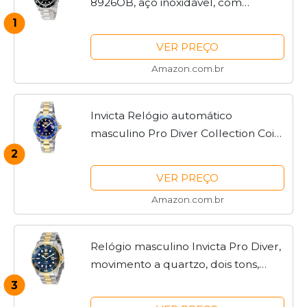
8926OB, aço inoxidável, com
mostrador automático, preto
1
VER PREÇO
Amazon.com.br
Invicta Relógio automático
masculino Pro Diver Collection Coin-
Edge, Aço inoxidável, 40 mm,
2
mergulhador, relógio automático
VER PREÇO
Amazon.com.br
Relógio masculino Invicta Pro Diver,
movimento a quartzo, dois tons,
30021
3