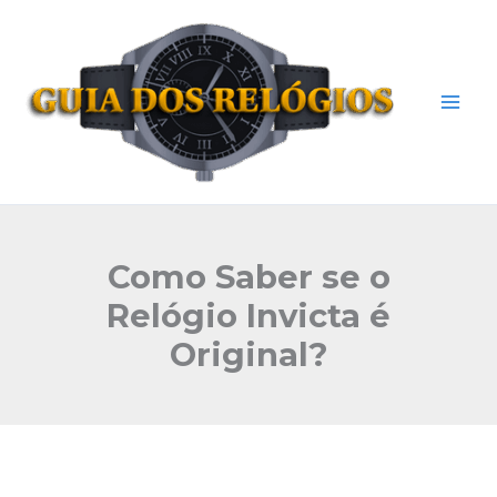
Ir
Mai
para
Men
o
conteúdo
Como Saber se o
Relógio Invicta é
Original?