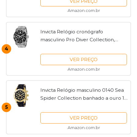
VER PREÇO
Amazon.com.br
Invicta Relógio cronógrafo
masculino Pro Diver Collection,
Prata/preto, 48mm, Cronógrafo
4
VER PREÇO
Amazon.com.br
Invicta Relógio masculino 0140 Sea
Spider Collection banhado a ouro 18
k e poliuretano preto, Aço
5
inoxidável, Movimento de quartzo
VER PREÇO
Amazon.com.br