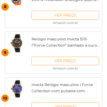
suíço laranja, Aço inoxidável,
8
Movimento de quartzo
VER PREÇO
Amazon.com.br
Relógio masculino Invicta 1515
I"Force Collection" banhado a ouro
18 quilates de aço inoxidável, Preto
9
VER PREÇO
Amazon.com.br
Invicta Relógio masculino I Force
Collection com pulseira com
cronógrafo, Azul, 46mm, 1516
10
VER PREÇO