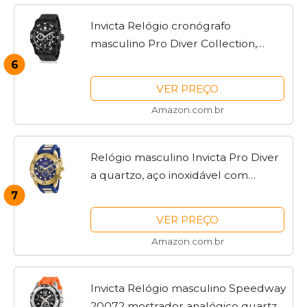
Invicta Relógio cronógrafo
masculino Pro Diver Collection,
Preto, 48mm, mergulhador,
6
cronógrafo, movimento de quartzo
VER PREÇO
Amazon.com.br
Relógio masculino Invicta Pro Diver
a quartzo, aço inoxidável com
pulseira de poliuretano, azul, 25
7
(modelo: 20280)
VER PREÇO
Amazon.com.br
Invicta Relógio masculino Speedway
20072 mostrador analógico quartzo