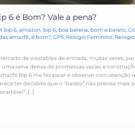
ip 6 é Bom? Vale a pena?
t bip 6
,
amazon
,
bip 6
,
boa bateria
,
bom e barato
,
Co
das amazfit
,
é bom?
,
GPS
,
Relogio Feminino
,
Relogio
ercado de wearables de entrada, muitas vezes, p
ma selva densa de promessas vazias e construções
mazfit Bip 6 me fez parar e observar com atenção r
rece ter decidido que o “barato” não precisa mais 
cartável”. […]