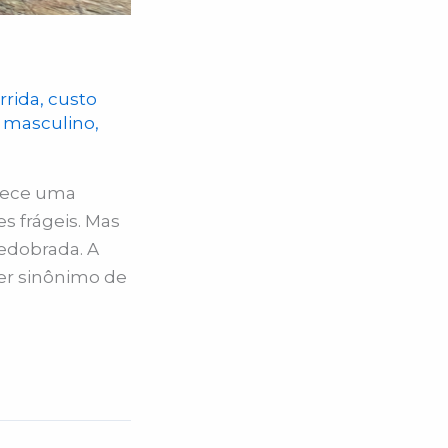
rrida
,
custo
 masculino
,
arece uma
 frágeis. Mas
edobrada. A
ser sinônimo de