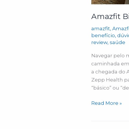
Amazfit B
amazfit
,
Amazfi
benefício
,
dúvi
review
,
saúde
Navegar pelo m
caminhada em u
a chegada do A
Zepp Health pa
“básico” ou “des
Read More »