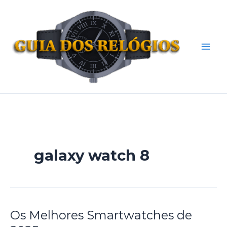
Ir
Mai
para
Men
o
conteúdo
galaxy watch 8
Os Melhores Smartwatches de
Os
Melhores