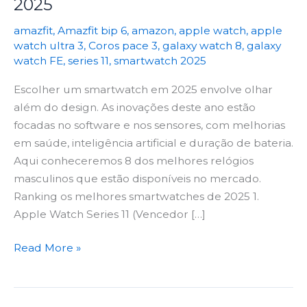
2025
Smartwatches
amazfit
,
Amazfit bip 6
,
amazon
,
apple watch
,
apple
de
watch ultra 3
,
Coros pace 3
,
galaxy watch 8
,
galaxy
2025
watch FE
,
series 11
,
smartwatch 2025
Escolher um smartwatch em 2025 envolve olhar
além do design. As inovações deste ano estão
focadas no software e nos sensores, com melhorias
em saúde, inteligência artificial e duração de bateria.
Aqui conheceremos 8 dos melhores relógios
masculinos que estão disponíveis no mercado.
Ranking os melhores smartwatches de 2025 1.
Apple Watch Series 11 (Vencedor […]
Read More »