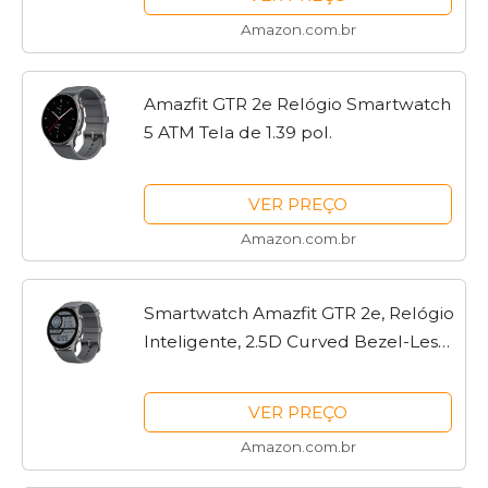
Lightning (Grey)
Amazon.com.br
Amazfit GTR 2e Relógio Smartwatch
5 ATM Tela de 1.39 pol.
VER PREÇO
Amazon.com.br
Smartwatch Amazfit GTR 2e, Relógio
Inteligente, 2.5D Curved Bezel-Less
Design, 1.39 〞Always-On Amoled
Display, SpO2 & Stress Monitor, GPS
VER PREÇO
integrado, Bateria...
Amazon.com.br