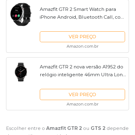
Amazfit GTR 2 Smart Watch para
iPhone Android, Bluetooth Call, com
GPS Alexa, 90 modos esportivos, 14
dias de duração da bateria, à prova
VER PREÇO
d'água, Clássico
Amazon.com.br
Amazfit GTR 2 nova versão A1952 do
relógio inteligente 46mm Ultra Long
Range Alexa Smart Watch
incorporado para telefones Android
VER PREÇO
iOS (preto)
Amazon.com.br
Escolher entre o
Amazfit GTR 2
ou
GTS 2
depende