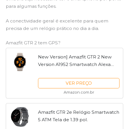
para algumas funções.
A conectividade geral é excelente para quem
precisa de um relógio prático no dia a dia.
Amazfit GTR 2 tem GPS?
New Version] Amazfit GTR 2 New
Version A1952 Smartwatch Alexa
Built-in Ultra-long Battery Life Smart
Watch For Android iOS Phone -
VER PREÇO
Lightning (Grey)
Amazon.com.br
Amazfit GTR 2e Relógio Smartwatch
5 ATM Tela de 1.39 pol.