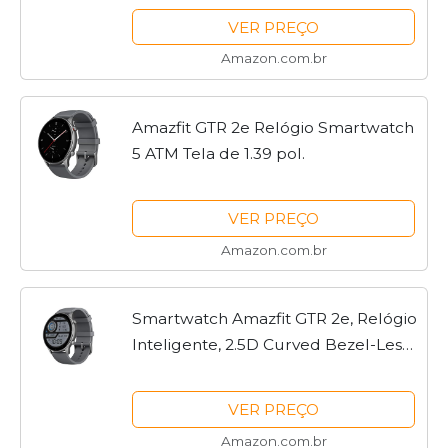
Watch For Android iOS Phone -
VER PREÇO
Lightning (Grey)
Amazon.com.br
Amazfit GTR 2e Relógio Smartwatch
5 ATM Tela de 1.39 pol.
VER PREÇO
Amazon.com.br
Smartwatch Amazfit GTR 2e, Relógio
Inteligente, 2.5D Curved Bezel-Less
Design, 1.39 〞Always-On Amoled
Display, SpO2 & Stress Monitor, GPS
VER PREÇO
integrado, Bateria...
Amazon.com.br