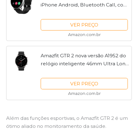
iPhone Android, Bluetooth Call, com
GPS Alexa, 90 modos esportivos, 14
dias de duração da bateria, à prova
VER PREÇO
d'água, Clássico
Amazon.com.br
Amazfit GTR 2 nova versão A1952 do
relógio inteligente 46mm Ultra Long
Range Alexa Smart Watch
incorporado para telefones Android
VER PREÇO
iOS (preto)
Amazon.com.br
Além das funções esportivas, o Amazfit GTR 2 é um
ótimo aliado no monitoramento da saúde.