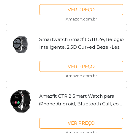
VER PREÇO
Amazon.com.br
Smartwatch Amazfit GTR 2e, Relógio
Inteligente, 2.5D Curved Bezel-Less
Design, 1.39 〞Always-On Amoled
Display, SpO2 & Stress Monitor, GPS
VER PREÇO
integrado, Bateria...
Amazon.com.br
Amazfit GTR 2 Smart Watch para
iPhone Android, Bluetooth Call, com
GPS Alexa, 90 modos esportivos, 14
dias de duração da bateria, à prova
VER PREÇO
d'água, Clássico
Amazon.com.br