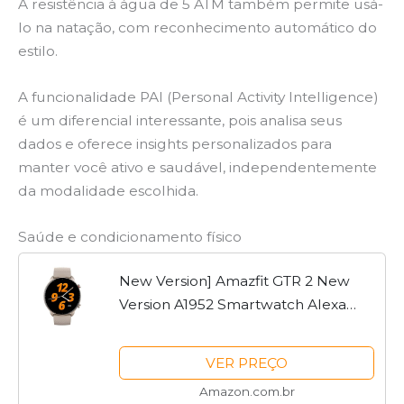
A resistência à água de 5 ATM também permite usá-
lo na natação, com reconhecimento automático do
estilo.
A funcionalidade PAI (Personal Activity Intelligence)
é um diferencial interessante, pois analisa seus
dados e oferece insights personalizados para
manter você ativo e saudável, independentemente
da modalidade escolhida.
Saúde e condicionamento físico
New Version] Amazfit GTR 2 New
Version A1952 Smartwatch Alexa
Built-in Ultra-long Battery Life Smart
Watch For Android iOS Phone -
VER PREÇO
Lightning (Grey)
Amazon.com.br