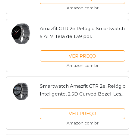
Lightning (Grey)
Amazon.com.br
Amazfit GTR 2e Relógio Smartwatch
5 ATM Tela de 1.39 pol.
VER PREÇO
Amazon.com.br
Smartwatch Amazfit GTR 2e, Relógio
Inteligente, 2.5D Curved Bezel-Less
Design, 1.39 〞Always-On Amoled
Display, SpO2 & Stress Monitor, GPS
VER PREÇO
integrado, Bateria...
Amazon.com.br