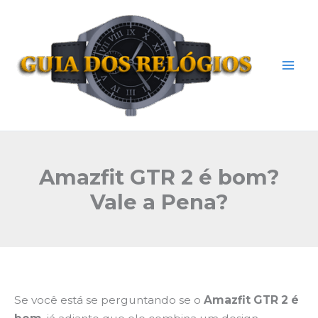
Ir
Mai
para
Men
o
conteúdo
Amazfit GTR 2 é bom?
Vale a Pena?
Se você está se perguntando se o
Amazfit GTR 2 é