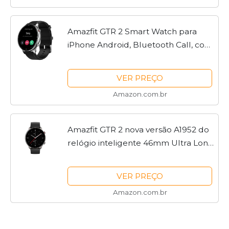
Amazfit GTR 2 Smart Watch para
iPhone Android, Bluetooth Call, com
GPS Alexa, 90 modos esportivos, 14
dias de duração da bateria, à prova
VER PREÇO
d'água, Clássico
Amazon.com.br
Amazfit GTR 2 nova versão A1952 do
relógio inteligente 46mm Ultra Long
Range Alexa Smart Watch
incorporado para telefones Android
VER PREÇO
iOS (preto)
Amazon.com.br