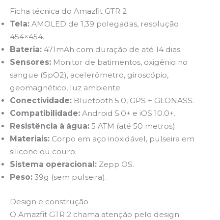
Ficha técnica do Amazfit GTR 2
Tela:
AMOLED de 1,39 polegadas, resolução
454×454.
Bateria:
471mAh com duração de até 14 dias.
Sensores:
Monitor de batimentos, oxigênio no
sangue (SpO2), acelerômetro, giroscópio,
geomagnético, luz ambiente.
Conectividade:
Bluetooth 5.0, GPS + GLONASS.
Compatibilidade:
Android 5.0+ e iOS 10.0+.
Resistência à água:
5 ATM (até 50 metros).
Materiais:
Corpo em aço inoxidável, pulseira em
silicone ou couro.
Sistema operacional:
Zepp OS.
Peso:
39g (sem pulseira).
Design e construção
O Amazfit GTR 2 chama atenção pelo design