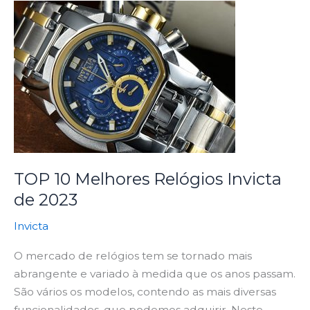
TOP
10
Melhores
Relógios
Invicta
de
2023
TOP 10 Melhores Relógios Invicta
de 2023
Invicta
O mercado de relógios tem se tornado mais
abrangente e variado à medida que os anos passam.
São vários os modelos, contendo as mais diversas
funcionalidades, que podemos adquirir. Neste