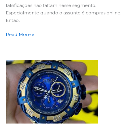
falsificações não faltam nesse segmento.
Especialmente quando o assunto é compras online.
Então,
Read More »
Relógio
Invicta
Amazon
é
Original?
É
Seguro
Comprar?