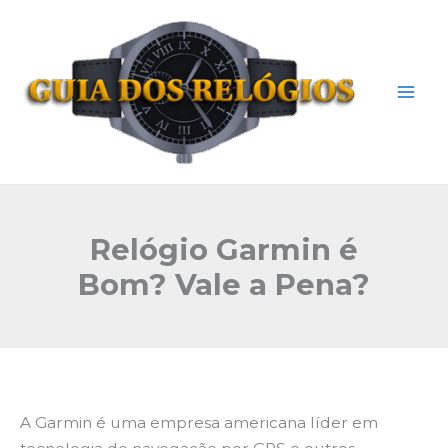
Ir
Mai
para
Men
o
conteúdo
Relógio Garmin é
Bom? Vale a Pena?
A Garmin é uma empresa americana líder em